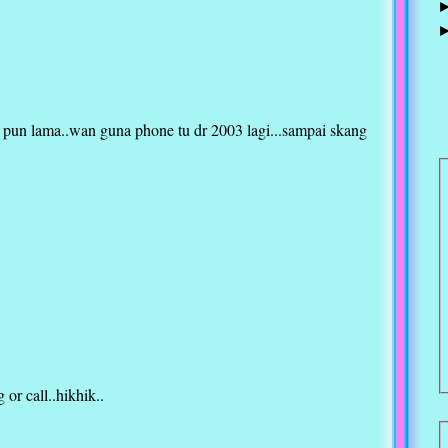
 pun lama..wan guna phone tu dr 2003 lagi...sampai skang
B
 or call..hikhik..