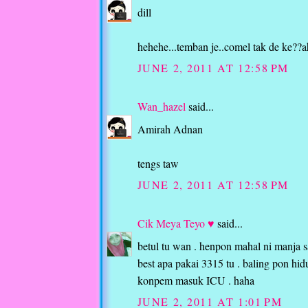
dill
hehehe...temban je..comel tak de ke?
JUNE 2, 2011 AT 12:58 PM
Wan_hazel
said...
Amirah Adnan
tengs taw
JUNE 2, 2011 AT 12:58 PM
Cik Meya Teyo ♥
said...
betul tu wan . henpon mahal ni manja sa
best apa pakai 3315 tu . baling pon hidu
konpem masuk ICU . haha
JUNE 2, 2011 AT 1:01 PM