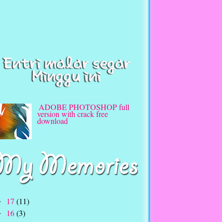
ADOBE PHOTOSHOP full
version with crack free
download
Tutorial Ajax Float (lebih cepat
nak load...)
17
(11)
►
Adobe Photoshop CS3
16
(3)
►
Portable