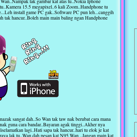
 Wan..Nampak tak gambar kat atas tu..Nokia Iphone
tu..Kamera 15.5 megapixel..6 kali Zoom..Handphone tu
e...Leh install game PC gak..Software PC pun leh...canggih
atuh tak hancur..Boleh main main baling ngan Handphone
azak sangat dah..So Wan tak taw nak berubat cara mana
nak guna cara bandar..Bayaran agak tinggi..Akher nya
elamatkan lagi..Hati sapa tak hancur..hari tu elok je kat
u raya lak tu..Wan dah pesan kat N95 Wan ..Jangan main kat