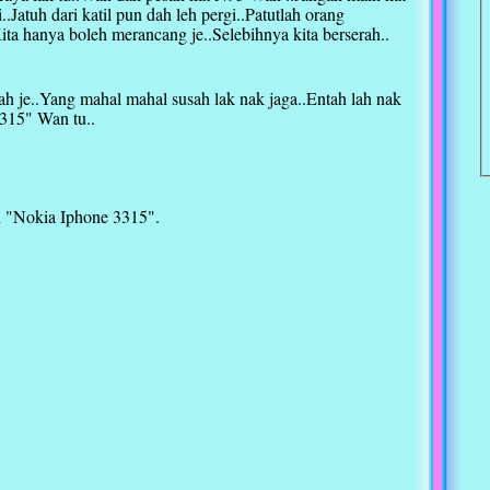
..Jatuh dari katil pun dah leh pergi..Patutlah orang
ta hanya boleh merancang je..Selebihnya kita berserah..
h je..Yang mahal mahal susah lak nak jaga..Entah lah nak
3315" Wan tu..
 "Nokia Iphone 3315".