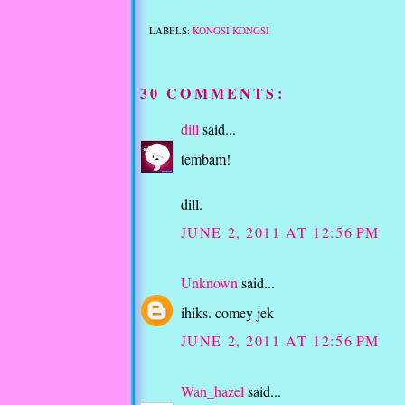
LABELS:
KONGSI KONGSI
30 COMMENTS:
dill
said...
tembam!
dill.
JUNE 2, 2011 AT 12:56 PM
Unknown
said...
ihiks. comey jek
JUNE 2, 2011 AT 12:56 PM
Wan_hazel
said...