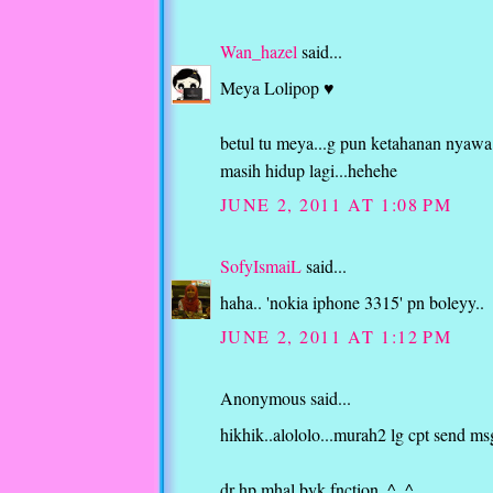
Wan_hazel
said...
Meya Lolipop ♥
betul tu meya...g pun ketahanan nyawa
masih hidup lagi...hehehe
JUNE 2, 2011 AT 1:08 PM
SofyIsmaiL
said...
haha.. 'nokia iphone 3315' pn boleyy..
JUNE 2, 2011 AT 1:12 PM
Anonymous said...
hikhik..alololo...murah2 lg cpt send msg
dr hp mhal byk fnction..^_^