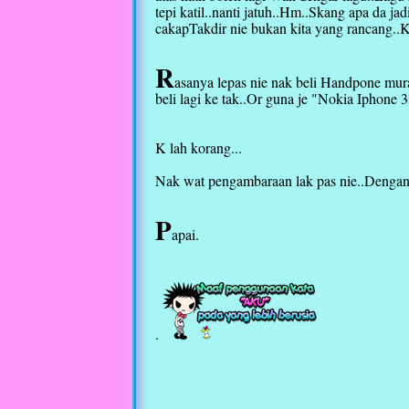
tepi katil..nanti jatuh..Hm..Skang apa da jadi
cakapTakdir nie bukan kita yang rancang..Ki
R
asanya lepas nie nak beli Handpone mura
beli lagi ke tak..Or guna je "Nokia Iphone 
K lah korang...
Nak wat pengambaraan lak pas nie..Dengan
P
apai.
.