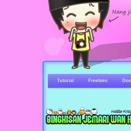
Tutorial
Freebies
Doo