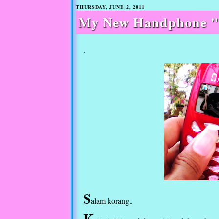
THURSDAY, JUNE 2, 2011
My New Handphone "
.
S
alam korang..
K