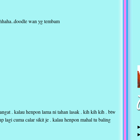
?ahhaha..doodle wan yg tembam
ngat . kalau henpon lama ni tahan lasak . kih kih kih . btw
p lagi cuma calar sikit je . kalau henpon mahal tu baling