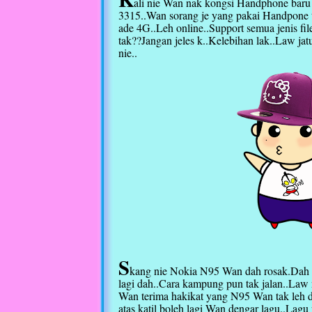
ali nie Wan nak kongsi Handphone baru
3315..Wan sorang je yang pakai Handpone 
ade 4G..Leh online..Support semua jenis fil
tak??Jangan jeles k..Kelebihan lak..Law j
nie..
S
kang nie Nokia N95 Wan dah rosak.Dah n
lagi dah..Cara kampung pun tak jalan..Law 
Wan terima hakikat yang N95 Wan tak leh dis
atas katil boleh lagi Wan dengar lagu..Lag