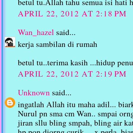
betul tu.Allah tahu semua isi hati
APRIL 22, 2012 AT 2:18 PM
Wan_hazel
said...
kerja sambilan di rumah
betul tu..terima kasih ...hidup pen
APRIL 22, 2012 AT 2:19 PM
Unknown
said...
ingatlah Allah itu maha adil... biar
Nurul pn sma cm Wan.. smpai orng h
jiran sllu bling smpah, bling air ka
hp pon diorng curik.... x perla, bia