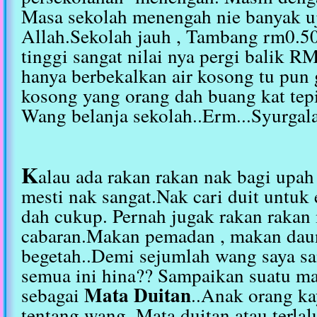
Masa sekolah menengah nie banyak uj
Allah.Sekolah jauh , Tambang rm0.
tinggi sangat nilai nya pergi balik R
hanya berbekalkan air kosong tu pun 
kosong yang orang dah buang kat tepi
Wang belanja sekolah..Erm...Syurgala
K
alau ada rakan rakan nak bagi upah
mesti nak sangat.Nak cari duit untu
dah cukup. Pernah jugak rakan rakan
cabaran.Makan pemadan , makan dau
begetah..Demi sejumlah wang saya 
semua ini hina?? Sampaikan suatu mas
Mata Duitan
sebagai
..Anak orang ka
tentang wang..Mata duitan atau terlal