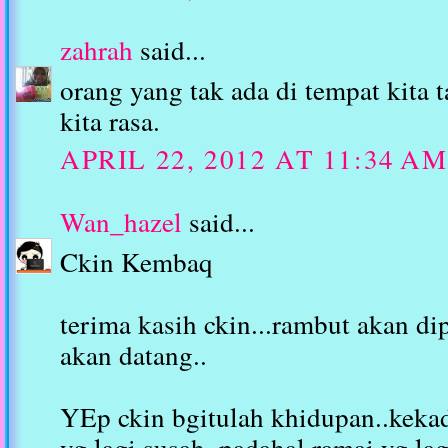
zahrah
said...
orang yang tak ada di tempat kita 
kita rasa.
APRIL 22, 2012 AT 11:34 AM
Wan_hazel
said...
Ckin Kembaq
terima kasih ckin...rambut akan d
akan datang..
YEp ckin bgitulah khidupan..kekad
yg lagi susah..padahal ramai yg la