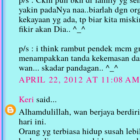
yakin padaNya naa..biarlah dgn or
kekayaan yg ada, tp biar kita misk
fikir akan Dia.. ^_^
p/s : i think rambut pendek mcm gm
menampakkan tanda kekemasan dan
wan... skadar pandagan.. ^_^
APRIL 22, 2012 AT 11:08 AM
Keri
said...
Alhamdulillah, wan berjaya berdir
hari ini.
Orang yg terbiasa hidup susah leb