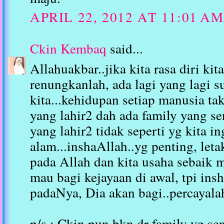
APRIL 22, 2012 AT 11:01 AM
Ckin Kembaq
said...
Allahuakbar..jika kita rasa diri ki
renungkanlah, ada lagi yang lagi s
kita...kehidupan setiap manusia t
yang lahir2 dah ada family yang se
yang lahir2 tidak seperti yg kita i
alam...inshaAllah..yg penting, let
pada Allah dan kita usaha sebaik 
mau bagi kejayaan di awal, tpi insh
padaNya, Dia akan bagi..percayalah
p/s : Ckin pun bkn dr family yg se