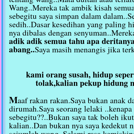
Wang..Mereka tak ambik kisah semua 
sebegitu saya simpan dalam dalam..S
sedih..Dasar kesedihan yang paling
nya dibalas dengan senyuman..Mereka
adik adik semua tahu apa deritany
abang..
Saya masih menangis jika terk
kami orang susah, hidup sepert
tolak,kalian pekup hidung 
M
aaf rakan rakan.Saya bukan anak d
dirumah.Saya seorang lelaki ..kenapa 
sebegitu??..Bukan saya tak boleh ikuti 
kalian..Dan bukan nya saya kedekut 
sejumlah wang..Selami rasa kemiskin