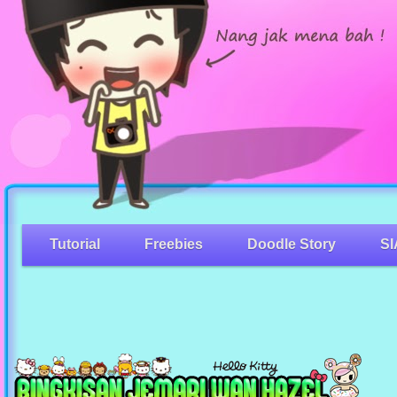
Tutorial
Freebies
Doodle Story
SI