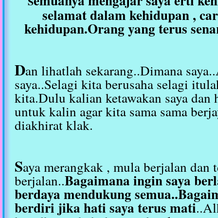
emuanya mengajar saya erti ke
S
selamat dalam kehidupan , ca
kehidupan.Orang yang terus sen
D
an lihatlah sekarang..Dimana saya.
saya..Selagi kita berusaha selagi itul
kita.Dulu kalian ketawakan saya dan h
untuk kalin agar kita sama sama berj
diakhirat klak.
S
aya merangkak , mula berjalan dan t
Bagaimana ingin saya berla
berjalan..
berdaya mendukung semua..Bagaim
berdiri jika hati saya terus mati
..Al