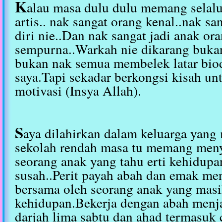
K
alau masa dulu dulu memang selalu
artis.. nak sangat orang kenal..nak sa
diri nie..Dan nak sangat jadi anak or
sempurna..Warkah nie dikarang buka
bukan nak semua membelek latar bio
saya.Tapi sekadar berkongsi kisah un
motivasi (Insya Allah).
S
aya dilahirkan dalam keluarga yang
sekolah rendah masa tu memang men
seorang anak yang tahu erti kehidu
susah..Perit payah abah dan emak men
bersama oleh seorang anak yang mas
kehidupan.Bekerja dengan abah menj
darjah lima sabtu dan ahad termasuk c